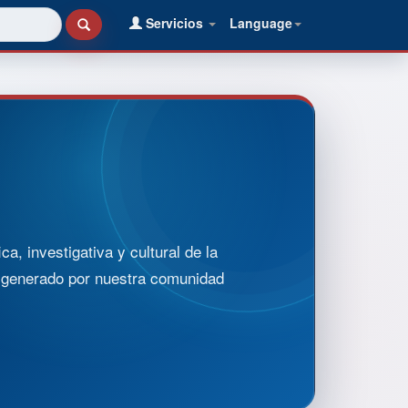
Servicios
Language
, investigativa y cultural de la
o generado por nuestra comunidad