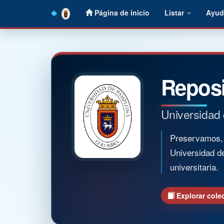
Skip
Página de inicio
Listar
Ayud
navigation
Reposi
Universidad
Preservamos, o
Universidad d
universitaria.
Explorar cole