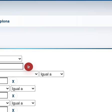
mplona