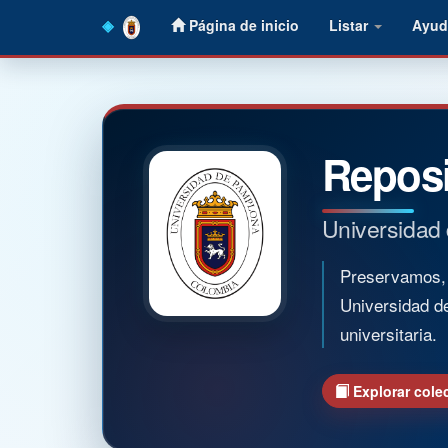
Skip
Página de inicio
Listar
Ayud
navigation
Reposi
Universidad
Preservamos, o
Universidad d
universitaria.
Explorar cole