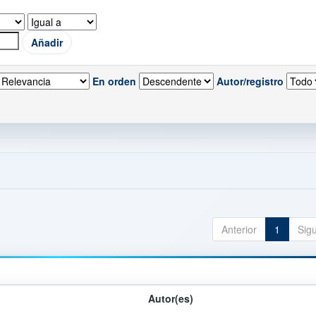
En orden
Autor/registro
Anterior
1
Sig
Autor(es)