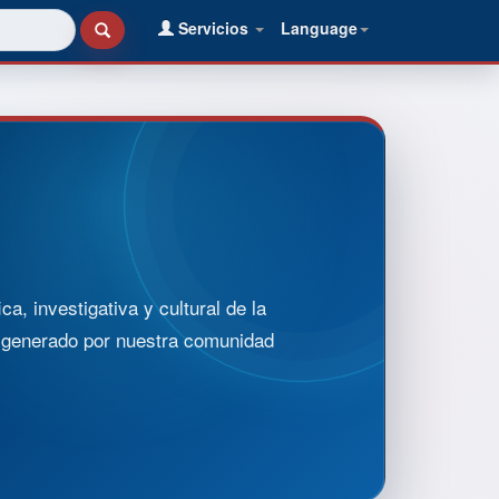
Servicios
Language
, investigativa y cultural de la
o generado por nuestra comunidad