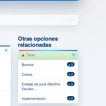
Otras opciones
relacionadas
Título
Bovinos.
2
Costos.
2
Ensilaje de yuca (Manihot
2
Esculen...
Implementación.
2