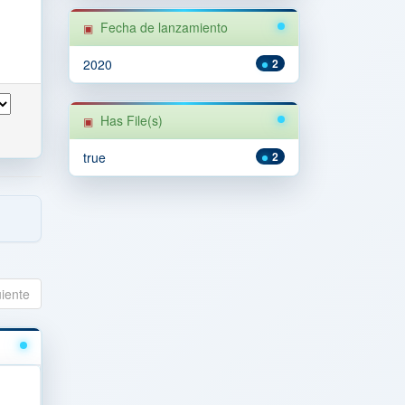
Fecha de lanzamiento
2020
2
Has File(s)
true
2
uiente