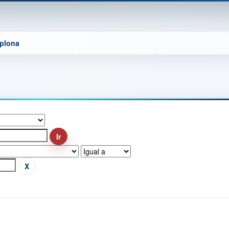
mplona