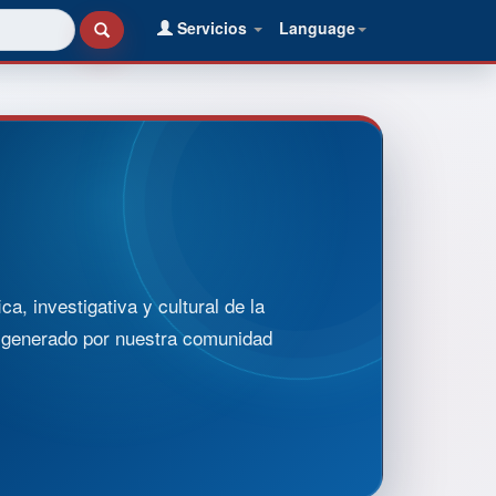
Servicios
Language
, investigativa y cultural de la
o generado por nuestra comunidad