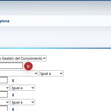
mplona