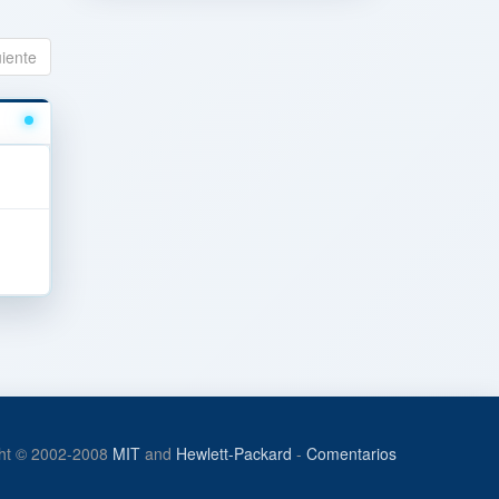
uiente
ht © 2002-2008
MIT
and
Hewlett-Packard
-
Comentarios