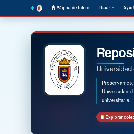
Skip
Página de inicio
Listar
Ayud
navigation
Reposi
Universidad
Preservamos, o
Universidad d
universitaria.
Explorar cole