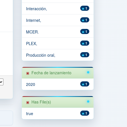
Interacción,
1
Internet,
1
MCER.
1
PLEX,
1
Producción oral,
1
Fecha de lanzamiento
2020
1
Has File(s)
true
1