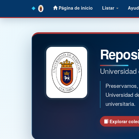
Skip
Página de inicio
Listar
Ayud
navigation
Reposi
Universidad
Preservamos, o
Universidad d
universitaria.
Explorar cole