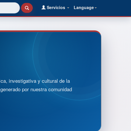
Servicios
Language
, investigativa y cultural de la
o generado por nuestra comunidad