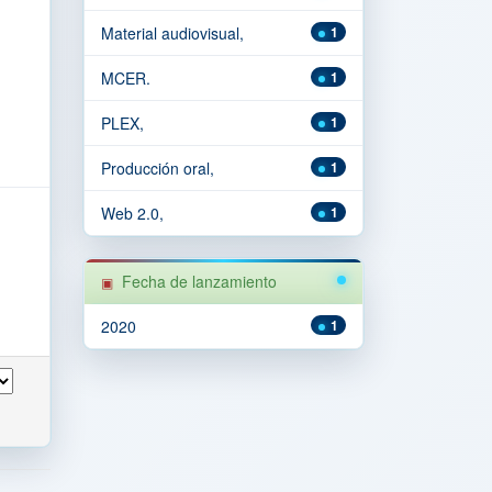
Material audiovisual,
1
MCER.
1
PLEX,
1
Producción oral,
1
Web 2.0,
1
Fecha de lanzamiento
2020
1