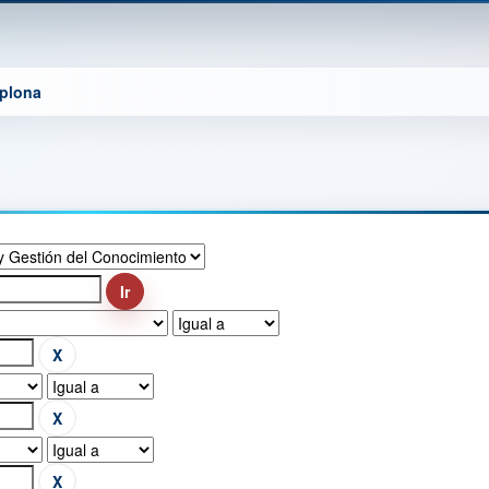
mplona