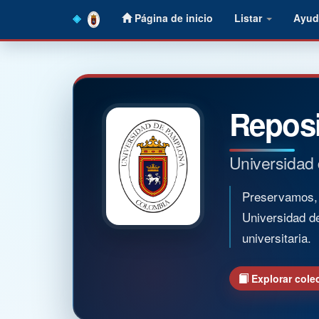
Skip
Página de inicio
Listar
Ayud
navigation
Reposi
Universidad
Preservamos, o
Universidad d
universitaria.
Explorar cole