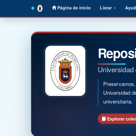
Skip
Página de inicio
Listar
Ayud
navigation
Reposi
Universidad
Preservamos, o
Universidad d
universitaria.
Explorar cole