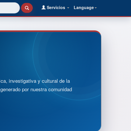
Servicios
Language
, investigativa y cultural de la
o generado por nuestra comunidad