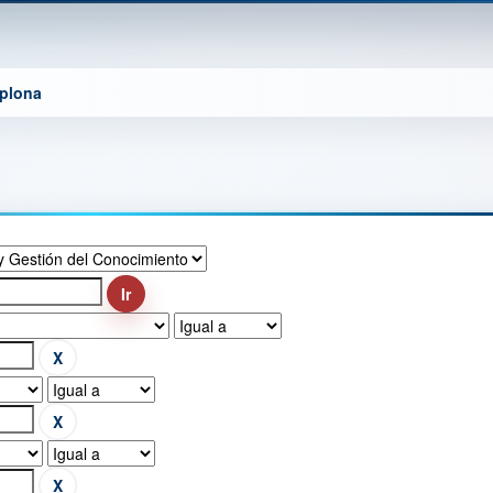
mplona