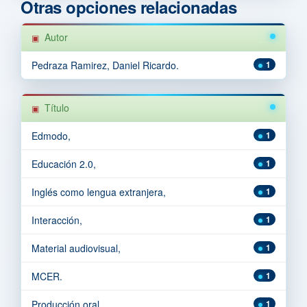
Otras opciones relacionadas
Autor
Pedraza Ramirez, Daniel Ricardo.
1
Título
Edmodo,
1
Educación 2.0,
1
Inglés como lengua extranjera,
1
Interacción,
1
Material audiovisual,
1
MCER.
1
Producción oral,
1