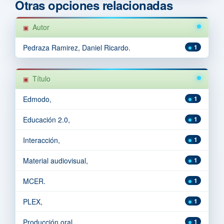
Otras opciones relacionadas
Autor
Pedraza Ramirez, Daniel Ricardo.
1
Título
Edmodo,
1
Educación 2.0,
1
Interacción,
1
Material audiovisual,
1
MCER.
1
PLEX,
1
Producción oral,
1