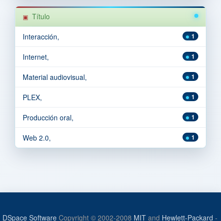
Título
Interacción,
1
Internet,
1
Material audiovisual,
1
PLEX,
1
Producción oral,
1
Web 2.0,
1
DSpace Software
Copyright © 2002-2008
MIT
and
Hewlett-Packard
-