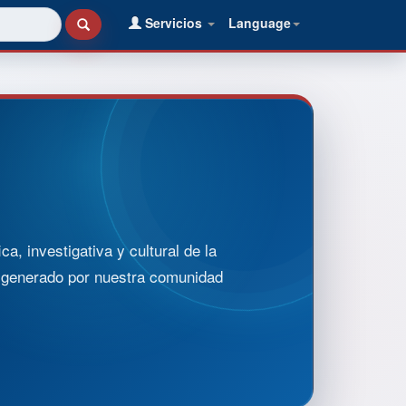
Servicios
Language
, investigativa y cultural de la
o generado por nuestra comunidad