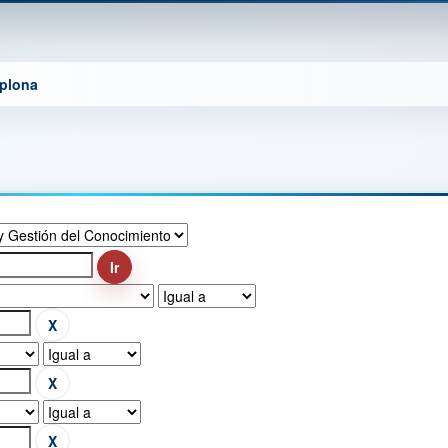
mplona