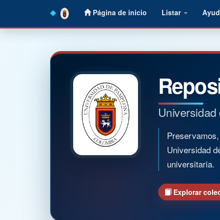
Skip
Página de inicio
Listar
Ayud
navigation
Reposi
Universidad
Preservamos, o
Universidad d
universitaria.
Explorar cole