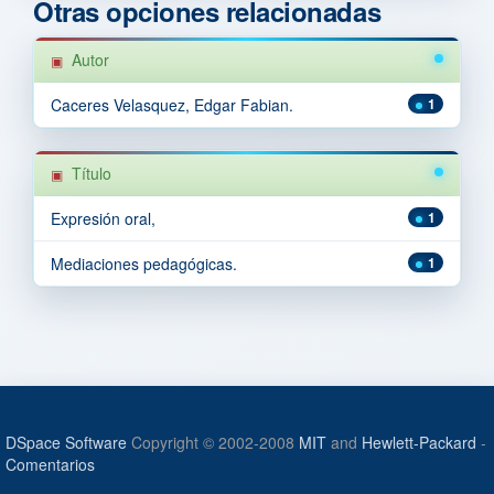
Otras opciones relacionadas
Autor
Caceres Velasquez, Edgar Fabian.
1
Título
Expresión oral,
1
Mediaciones pedagógicas.
1
DSpace Software
Copyright © 2002-2008
MIT
and
Hewlett-Packard
-
Comentarios