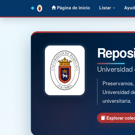
Skip
Página de inicio
Listar
Ayud
navigation
Reposi
Universidad
Preservamos, o
Universidad d
universitaria.
Explorar cole