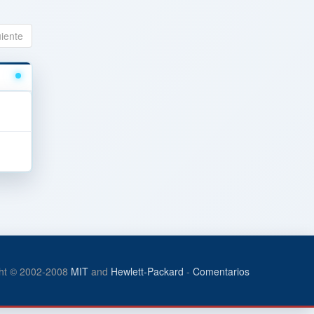
uiente
ht © 2002-2008
MIT
and
Hewlett-Packard
-
Comentarios