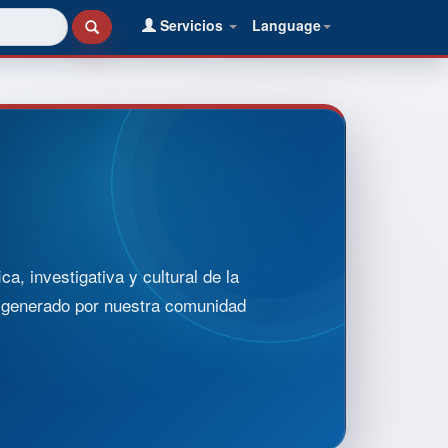
Servicios
Language
, investigativa y cultural de la
o generado por nuestra comunidad