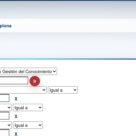
mplona