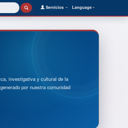
Servicios
Language
, investigativa y cultural de la
o generado por nuestra comunidad