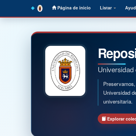
Skip
Página de inicio
Listar
Ayud
navigation
Reposi
Universidad
Preservamos, o
Universidad d
universitaria.
Explorar cole