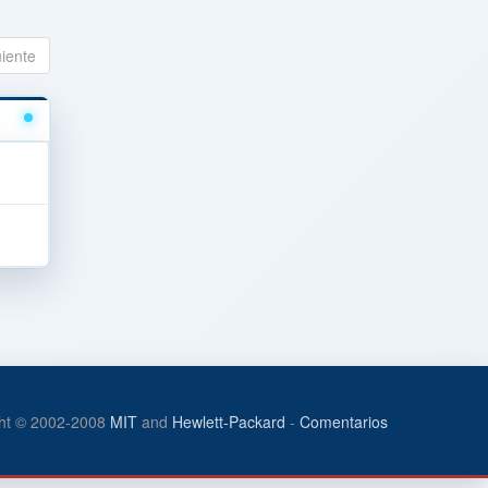
uiente
ht © 2002-2008
MIT
and
Hewlett-Packard
-
Comentarios