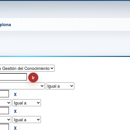
mplona