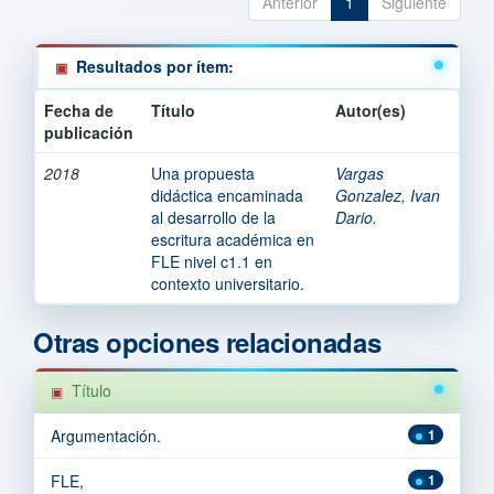
Anterior
1
Siguiente
Resultados por ítem:
Fecha de
Título
Autor(es)
publicación
2018
Una propuesta
Vargas
didáctica encaminada
Gonzalez, Ivan
al desarrollo de la
Dario.
escritura académica en
FLE nivel c1.1 en
contexto universitario.
Otras opciones relacionadas
Título
Argumentación.
1
FLE,
1