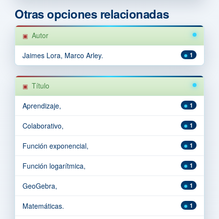
Otras opciones relacionadas
Autor
Jaimes Lora, Marco Arley.
1
Título
Aprendizaje,
1
Colaborativo,
1
Función exponencial,
1
Función logarítmica,
1
GeoGebra,
1
Matemáticas.
1