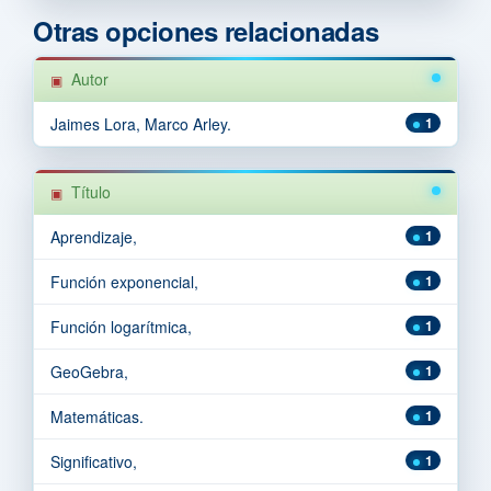
Otras opciones relacionadas
Autor
Jaimes Lora, Marco Arley.
1
Título
Aprendizaje,
1
Función exponencial,
1
Función logarítmica,
1
GeoGebra,
1
Matemáticas.
1
Significativo,
1