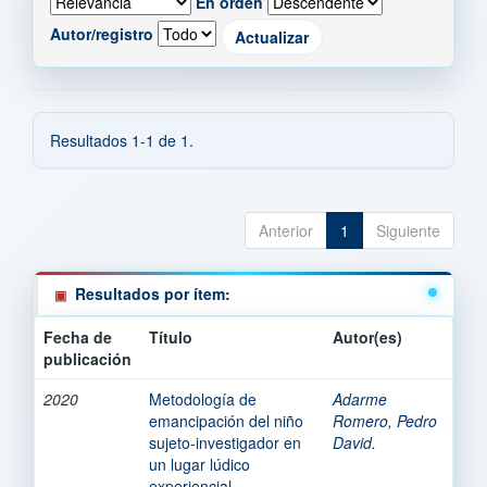
En orden
Autor/registro
Resultados 1-1 de 1.
Anterior
1
Siguiente
Resultados por ítem:
Fecha de
Título
Autor(es)
publicación
2020
Metodología de
Adarme
emancipación del niño
Romero, Pedro
sujeto-investigador en
David.
un lugar lúdico
experiencial.