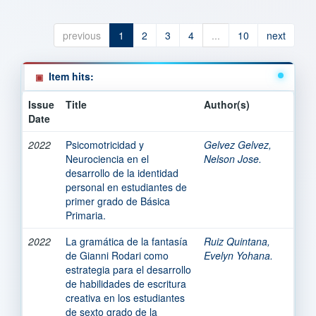
previous
1
2
3
4
...
10
next
Item hits:
Issue
Title
Author(s)
Date
2022
Psicomotricidad y
Gelvez Gelvez,
Neurociencia en el
Nelson Jose.
desarrollo de la identidad
personal en estudiantes de
primer grado de Básica
Primaria.
2022
La gramática de la fantasía
Ruiz Quintana,
de Gianni Rodari como
Evelyn Yohana.
estrategia para el desarrollo
de habilidades de escritura
creativa en los estudiantes
de sexto grado de la