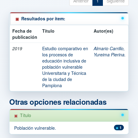
Anterior
1
Siguiente
Resultados por ítem:
Fecha de
Título
Autor(es)
publicación
2019
Estudio comparativo en
Almario Carrillo,
los procesos de
Yureima Pierina.
educación inclusiva de
población vulnerable
Universitaria y Técnica
de la ciudad de
Pamplona
Otras opciones relacionadas
Título
Población vulnerable.
1