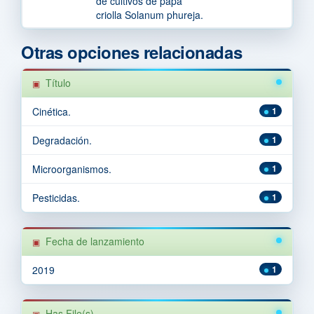
de cultivos de papa
criolla Solanum phureja.
Otras opciones relacionadas
Título
Cinética.
1
Degradación.
1
Microorganismos.
1
Pesticidas.
1
Fecha de lanzamiento
2019
1
Has File(s)