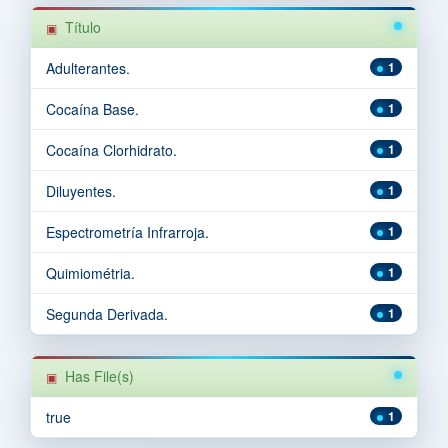
Título
Adulterantes.
1
Cocaína Base.
1
Cocaína Clorhidrato.
1
Diluyentes.
1
Espectrometría Infrarroja.
1
Quimiométria.
1
Segunda Derivada.
1
Has File(s)
true
1