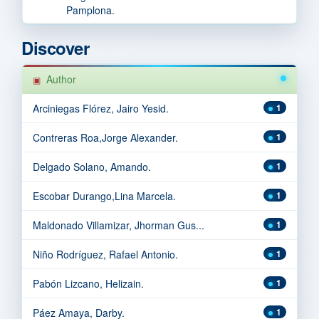
Pamplona.
Discover
Author
Arciniegas Flórez, Jairo Yesid.
1
Contreras Roa,Jorge Alexander.
1
Delgado Solano, Amando.
1
Escobar Durango,Lina Marcela.
1
Maldonado Villamizar, Jhorman Gus...
1
Niño Rodríguez, Rafael Antonio.
1
Pabón Lizcano, Helizain.
1
Páez Amaya, Darby.
1