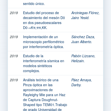
sentido único.
2019
Estudio del proceso de
Arciniegas Flórez,
decaimiento del mesón D0
Jairo Yesid.
en dos pseudoescalares
D0→Kπ,ππ,KK.
2019
Implementación de un
Sánchez Daza,
microscopio perfilométrico
Juan Alberto.
por interferometría óptica.
2019
Estudio de la
Pabón Lizcano,
interferometría sísmica en
Helizain.
modelos sintéticos
complejos.
2019
Análisis teórico de una
Páez Amaya,
Pinza óptica en las
Darby.
aproximaciones de
Rayleighy Mie para un Haz
de Captura Doughnut-
Shaped tipo TEM01.Trabajo
de grado Universidad de