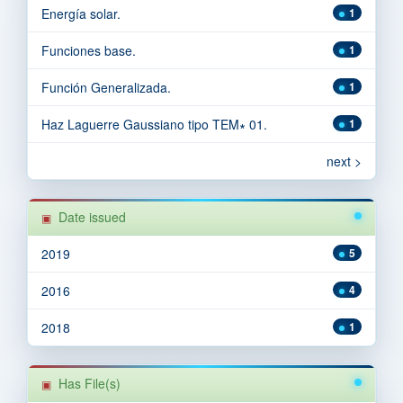
Energía solar.
1
Funciones base.
1
Función Generalizada.
1
Haz Laguerre Gaussiano tipo TEM∗ 01.
1
next >
Date issued
2019
5
2016
4
2018
1
Has File(s)