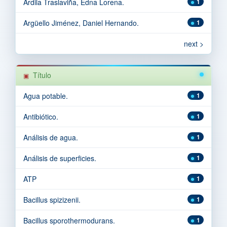
Ardila Traslaviña, Edna Lorena.
1
Argüello Jiménez, Daniel Hernando.
1
next >
Título
Agua potable.
1
Antibiótico.
1
Análisis de agua.
1
Análisis de superficies.
1
ATP
1
Bacillus spizizenii.
1
Bacillus sporothermodurans.
1