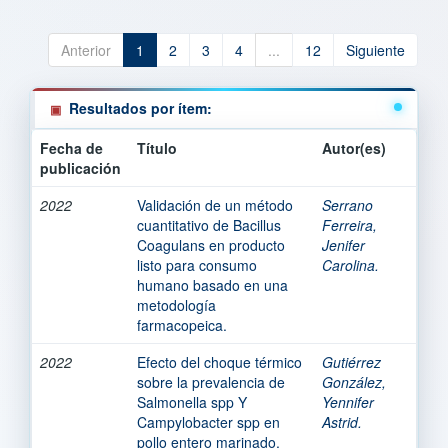
Anterior
1
2
3
4
...
12
Siguiente
Resultados por ítem:
Fecha de
Título
Autor(es)
publicación
2022
Validación de un método
Serrano
cuantitativo de Bacillus
Ferreira,
Coagulans en producto
Jenifer
listo para consumo
Carolina.
humano basado en una
metodología
farmacopeica.
2022
Efecto del choque térmico
Gutiérrez
sobre la prevalencia de
González,
Salmonella spp Y
Yennifer
Campylobacter spp en
Astrid.
pollo entero marinado,