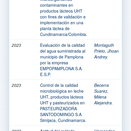
contaminantes en
productos lácteos UHT
con fines de validación e
implementación en una
planta láctea de
Cundinamarca/Colombia.
2023
Evaluación de la calidad
Montaguth
del agua suministrada al
Prieto, Jhoan
municipio de Pamplona
Andrey.
por la empresa
EMPOPAMPLONA S.A.
E.S.P.
2023
Control de la calidad
Becerra
microbiológica en leche
Suarez,
UHT, productos lácteos
Milena
UHT y pasteurizados en
Alejandra.
PASTEURIZADORA
SANTODOMINGO S.A
Simijaca, Cundinamarca.
2023
Aptitud del método
Hernandez