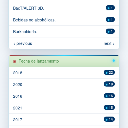
BacT/ALERT 3D.
1
Bebidas no alcohólicas.
1
Burkholderia.
1
< previous
next >
Fecha de lanzamiento
2018
22
2020
18
2016
16
2021
15
2017
14