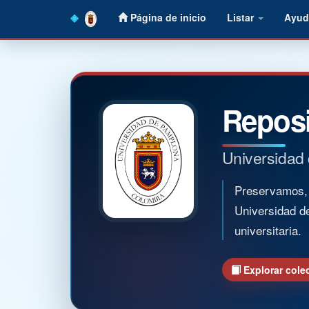
Skip
Página de inicio
Listar
Ayud
navigation
Reposi
Universidad
Preservamos, o
Universidad d
universitaria.
Explorar cole