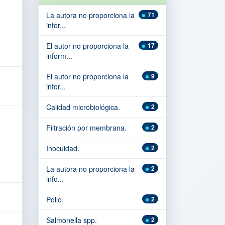
La autora no proporciona la
71
infor...
El autor no proporciona la
17
inform...
El autor no proporciona la
9
infor...
Calidad microbiológica.
2
Filtración por membrana.
2
Inocuidad.
2
La autora no proporciona la
2
info...
Pollo.
2
Salmonella spp.
2