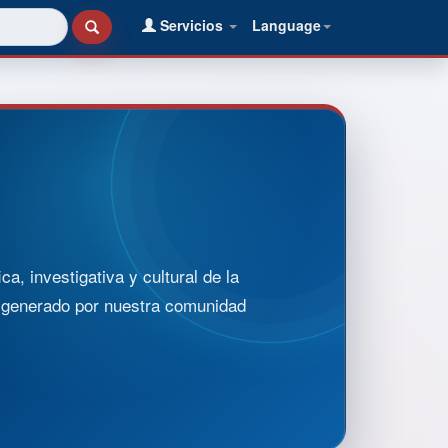
Servicios
Language
, investigativa y cultural de la
o generado por nuestra comunidad