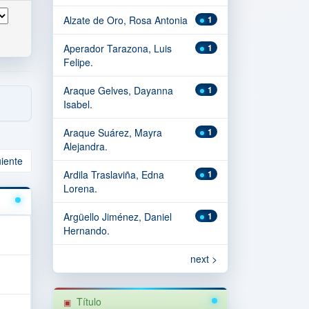
Alzate de Oro, Rosa Antonia
1
Aperador Tarazona, Luis
1
Felipe.
Araque Gelves, Dayanna
1
Isabel.
Araque Suárez, Mayra
1
Alejandra.
uiente
Ardila Traslaviña, Edna
1
Lorena.
Argüello Jiménez, Daniel
1
Hernando.
next >
Título