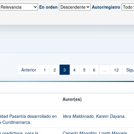
En orden
Autor/registro
Anterior
1
2
3
4
5
6
...
12
Sig
Autor(es)
idad Pasantía desarrollado en
Vera Maldonado, Karem Dayana.
cá-Cundinamarca.
predictivos, para la
Caicedo Mogollón, Lizeth Marcela.