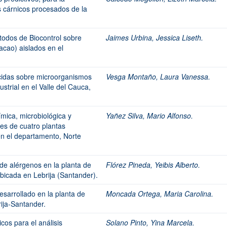
s cárnicos procesados de la
todos de Biocontrol sobre
Jaimes Urbina, Jessica Liseth.
cao) aislados en el
ocidas sobre microorganismos
Vesga Montaño, Laura Vanessa.
strial en el Valle del Cauca,
ímica, microbiológica y
Yañez Silva, Mario Alfonso.
les de cuatro plantas
en el departamento, Norte
 de alérgenos en la planta de
Flórez Pineda, Yeibis Alberto.
ubicada en Lebrija (Santander).
desarrollado en la planta de
Moncada Ortega, Maria Carolina.
rija-Santander.
cos para el análisis
Solano Pinto, Yina Marcela.