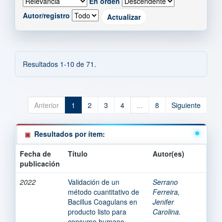
En orden
Autor/registro
Resultados 1-10 de 71.
Anterior
1
2
3
4
...
8
Siguiente
Resultados por ítem:
Fecha de
Título
Autor(es)
publicación
2022
Validación de un
Serrano
método cuantitativo de
Ferreira,
Bacillus Coagulans en
Jenifer
producto listo para
Carolina.
consumo humano