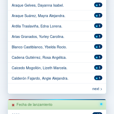
Araque Gelves, Dayanna Isabel.
1
Araque Suárez, Mayra Alejandra.
1
Ardila Traslaviña, Edna Lorena.
1
Arias Granados, Yurley Carolina.
1
Blanco Castiblanco, Ybelda Rocio.
1
Cadena Gutiérrez, Rosa Angélica.
1
Caicedo Mogollón, Lizeth Marcela.
1
Calderón Fajardo, Angie Alejandra.
1
next >
Fecha de lanzamiento