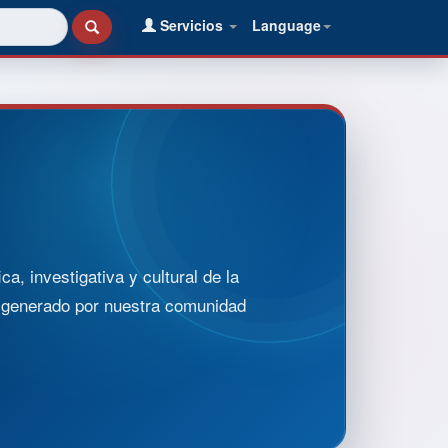
Servicios
Language
, investigativa y cultural de la
o generado por nuestra comunidad