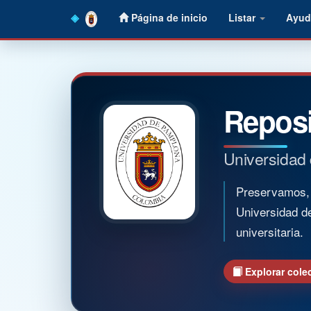
Skip
Página de inicio
Listar
Ayud
navigation
Reposi
Universidad
Preservamos, o
Universidad d
universitaria.
Explorar cole