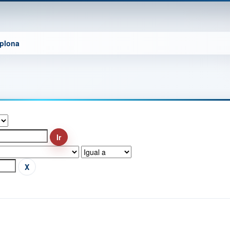
mplona