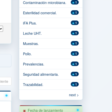
Contaminación microbiana.
1
Esterilidad comercial.
1
iFA Plus.
1
Leche UHT.
1
Muestras.
1
Pollo.
1
Prevalencias.
1
Seguridad alimentaria.
1
uiente
Trazabilidad.
1
next >
Fecha de lanzamiento