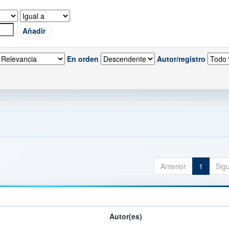
En orden
Autor/registro
Anterior
1
Sig
Autor(es)