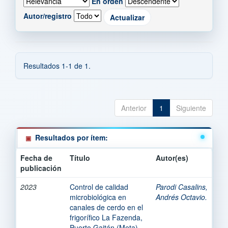
En orden
Autor/registro
Resultados 1-1 de 1.
Anterior
1
Siguiente
Resultados por ítem:
Fecha de
Título
Autor(es)
publicación
2023
Control de calidad
Parodi Casalins,
microbiológica en
Andrés Octavio.
canales de cerdo en el
frigorífico La Fazenda,
Puerto Gaitán (Meta).