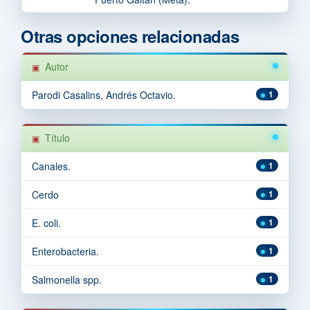
Otras opciones relacionadas
Autor
Parodi Casalins, Andrés Octavio.
1
Título
Canales.
1
Cerdo
1
E. coli.
1
Enterobacteria.
1
Salmonella spp.
1