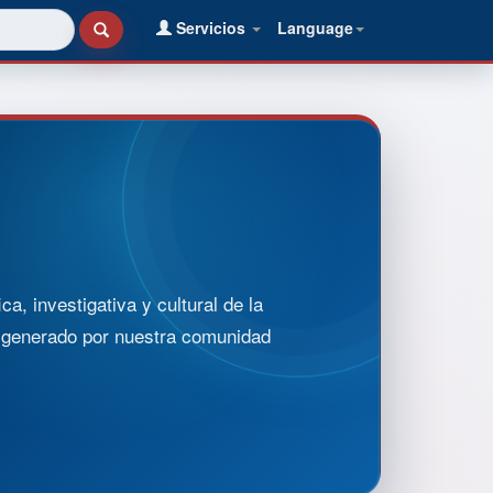
Servicios
Language
, investigativa y cultural de la
o generado por nuestra comunidad