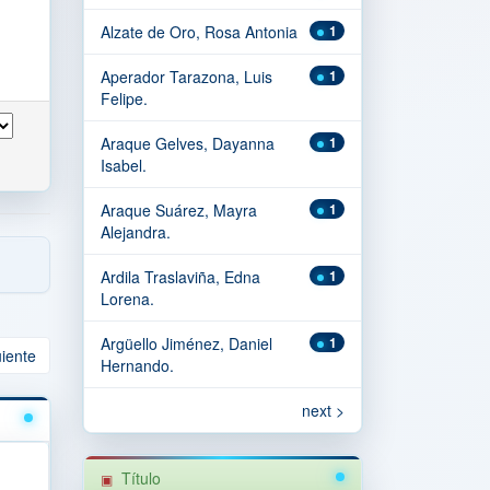
Alzate de Oro, Rosa Antonia
1
Aperador Tarazona, Luis
1
Felipe.
Araque Gelves, Dayanna
1
Isabel.
Araque Suárez, Mayra
1
Alejandra.
Ardila Traslaviña, Edna
1
Lorena.
Argüello Jiménez, Daniel
1
uiente
Hernando.
next >
Título