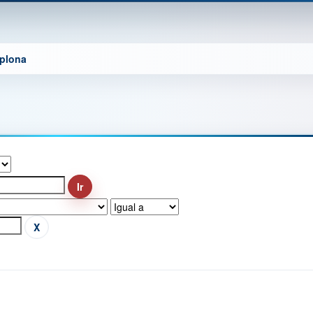
mplona