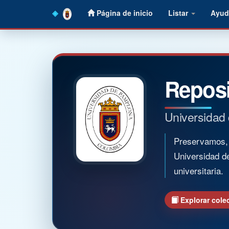
Skip
Página de inicio
Listar
Ayud
navigation
Reposi
Universidad
Preservamos, o
Universidad d
universitaria.
Explorar cole