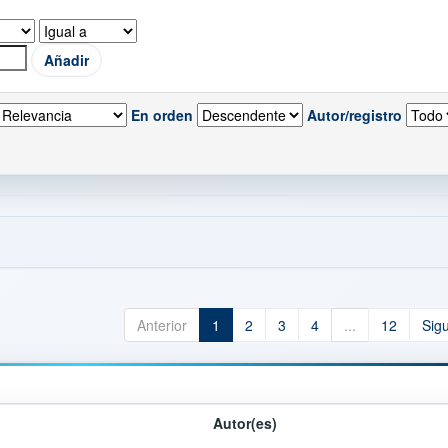
En orden
Autor/registro
Anterior
1
2
3
4
...
12
Sig
Autor(es)