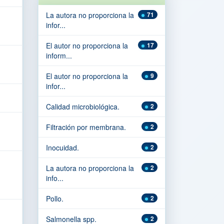
La autora no proporciona la
71
infor...
El autor no proporciona la
17
inform...
El autor no proporciona la
9
infor...
Calidad microbiológica.
2
Filtración por membrana.
2
Inocuidad.
2
La autora no proporciona la
2
info...
Pollo.
2
Salmonella spp.
2