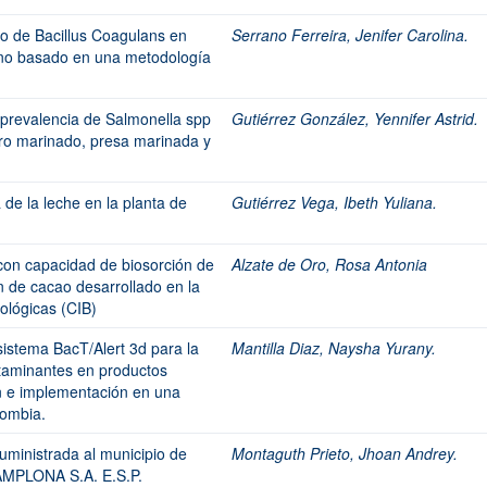
vo de Bacillus Coagulans en
Serrano Ferreira, Jenifer Carolina.
no basado en una metodología
 prevalencia de Salmonella spp
Gutiérrez González, Yennifer Astrid.
ro marinado, presa marinada y
 de la leche en la planta de
Gutiérrez Vega, Ibeth Yuliana.
con capacidad de biosorción de
Alzate de Oro, Rosa Antonia
 de cacao desarrollado en la
ológicas (CIB)
sistema BacT/Alert 3d para la
Mantilla Diaz, Naysha Yurany.
taminantes en productos
ón e implementación en una
lombia.
uministrada al municipio de
Montaguth Prieto, Jhoan Andrey.
MPLONA S.A. E.S.P.