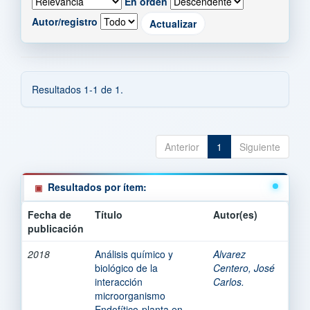
En orden
Autor/registro
Resultados 1-1 de 1.
Anterior
1
Siguiente
Resultados por ítem:
Fecha de
Título
Autor(es)
publicación
2018
Análisis químico y
Alvarez
biológico de la
Centero, José
interacción
Carlos.
microorganismo
Endofítico-planta en