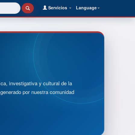
Servicios
Language
, investigativa y cultural de la
o generado por nuestra comunidad