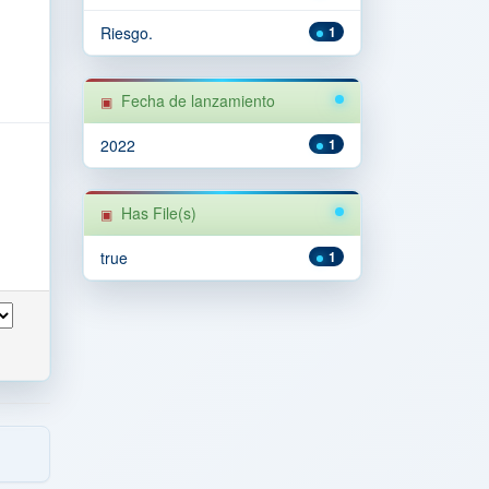
Riesgo.
1
Fecha de lanzamiento
2022
1
Has File(s)
true
1