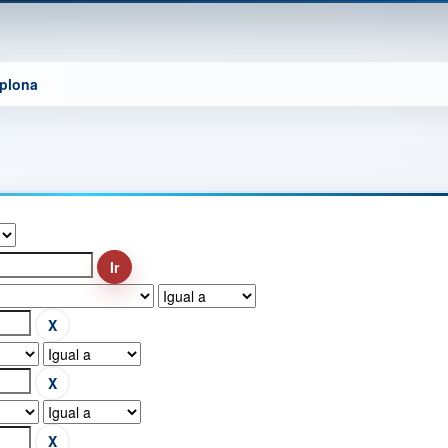
mplona