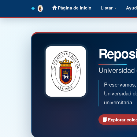
Skip
Página de inicio
Listar
Ayud
navigation
Reposi
Universidad
Preservamos, o
Universidad d
universitaria.
Explorar cole