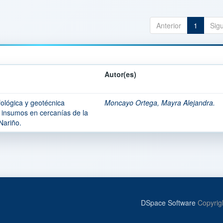
Anterior
1
Sig
Autor(es)
ológica y geotécnica
Moncayo Ortega, Mayra Alejandra.
 insumos en cercanías de la
Nariño.
DSpace Software
Copyrig