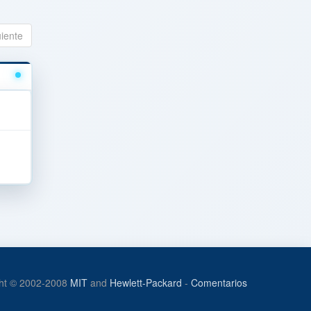
uiente
ht © 2002-2008
MIT
and
Hewlett-Packard
-
Comentarios