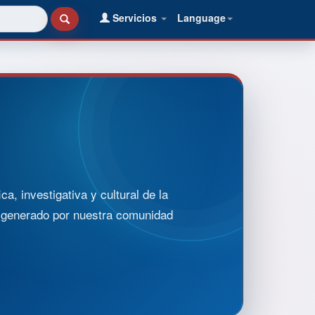
Servicios
Language
, investigativa y cultural de la
o generado por nuestra comunidad