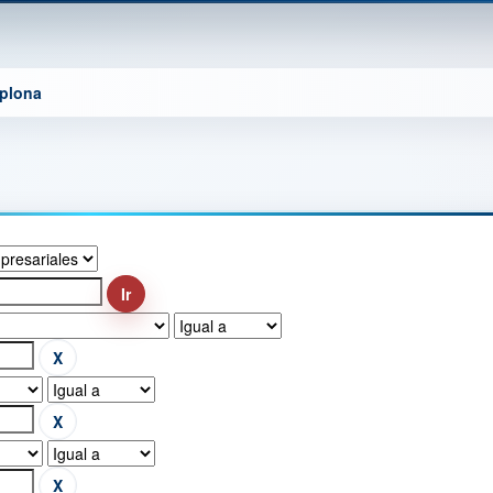
mplona