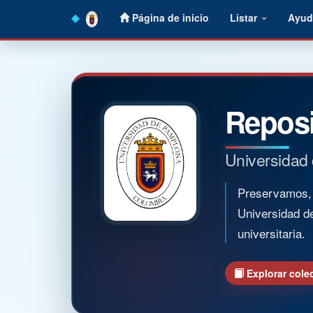
Skip
Página de inicio
Listar
Ayud
navigation
Reposi
Universidad
Preservamos, o
Universidad d
universitaria.
Explorar cole