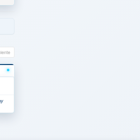
uiente
ay