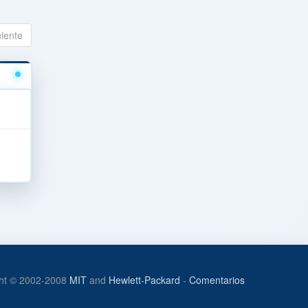
uiente
ht © 2002-2008
MIT
and
Hewlett-Packard
-
Comentarios