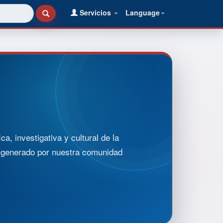
Servicios
Language
, investigativa y cultural de la
o generado por nuestra comunidad