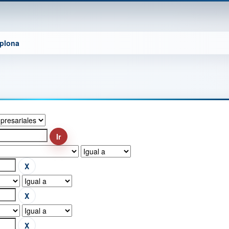
mplona