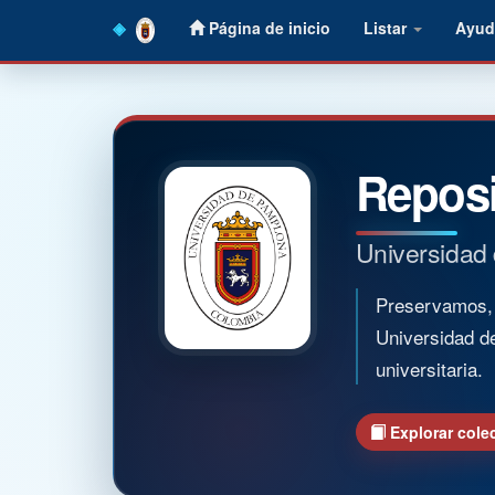
Skip
Página de inicio
Listar
Ayud
navigation
Reposi
Universidad
Preservamos, o
Universidad d
universitaria.
Explorar cole