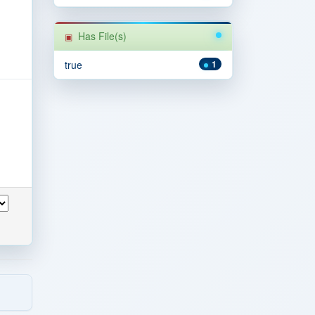
Has File(s)
true
1