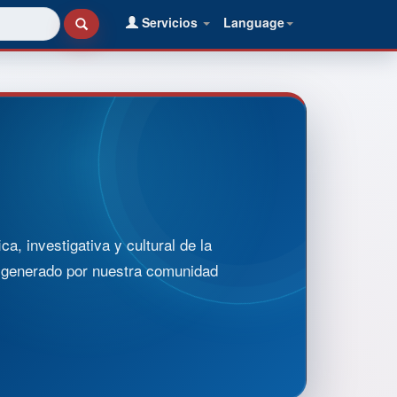
Servicios
Language
, investigativa y cultural de la
o generado por nuestra comunidad