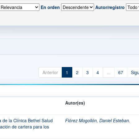
En orden
Autor/registro
Anterior
1
2
3
4
...
67
Sig
Autor(es)
a de la Clínica Bethel Salud
Flórez Mogollón, Daniel Esteban.
ación de cartera para los