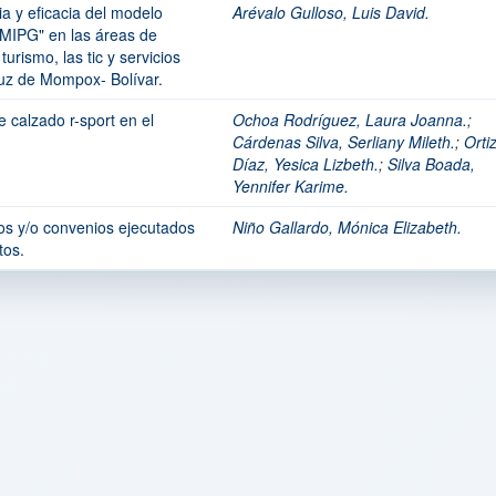
cia y eficacia del modelo
Arévalo Gulloso, Luis David.
"MIPG" en las áreas de
turismo, las tic y servicios
ruz de Mompox- Bolívar.
 calzado r-sport en el
Ochoa Rodríguez, Laura Joanna.
;
Cárdenas Silva, Serliany Mileth.
;
Orti
Díaz, Yesica Lizbeth.
;
Silva Boada,
Yennifer Karime.
os y/o convenios ejecutados
Niño Gallardo, Mónica Elizabeth.
tos.