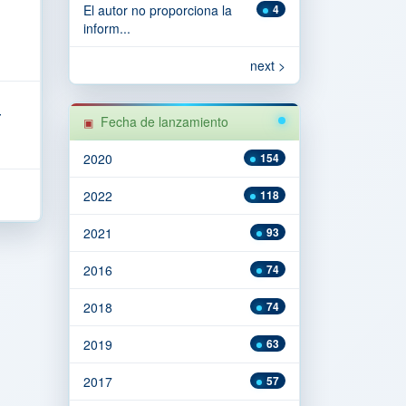
El autor no proporciona la
4
inform...
next >
z
Fecha de lanzamiento
2020
154
2022
118
2021
93
2016
74
2018
74
2019
63
2017
57