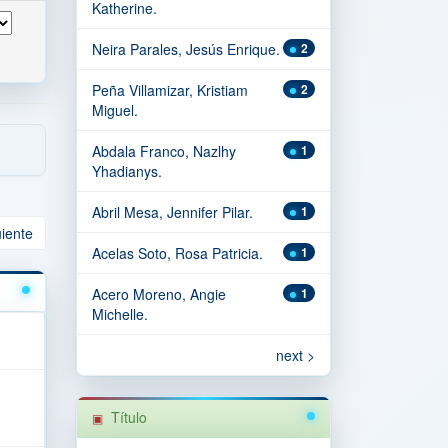
Katherine.
Neira Parales, Jesús Enrique.
2
Peña Villamizar, Kristiam
2
Miguel.
Abdala Franco, Nazlhy
1
Yhadianys.
Abril Mesa, Jennifer Pilar.
1
uiente
Acelas Soto, Rosa Patricia.
1
Acero Moreno, Angie
1
Michelle.
next >
Título