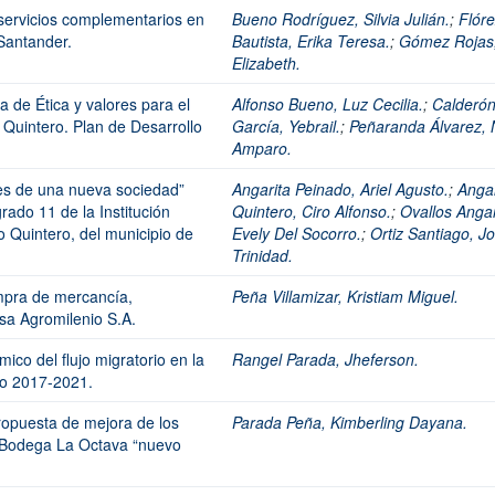
y servicios complementarios en
Bueno Rodríguez, Silvia Julián.
;
Flór
 Santander.
Bautista, Erika Teresa.
;
Gómez Rojas
Elizabeth.
 de Ética y valores para el
Alfonso Bueno, Luz Cecilia.
;
Calderó
 Quintero. Plan de Desarrollo
García, Yebrail.
;
Peñaranda Álvarez,
Amparo.
es de una nueva sociedad”
Angarita Peinado, Ariel Agusto.
;
Angar
grado 11 de la Institución
Quintero, Ciro Alfonso.
;
Ovallos Angar
o Quintero, del municipio de
Evely Del Socorro.
;
Ortiz Santiago, J
Trinidad.
ompra de mercancía,
Peña Villamizar, Kristiam Miguel.
esa Agromilenio S.A.
mico del flujo migratorio en la
Rangel Parada, Jheferson.
do 2017-2021.
opuesta de mejora de los
Parada Peña, Kimberling Dayana.
 Bodega La Octava “nuevo