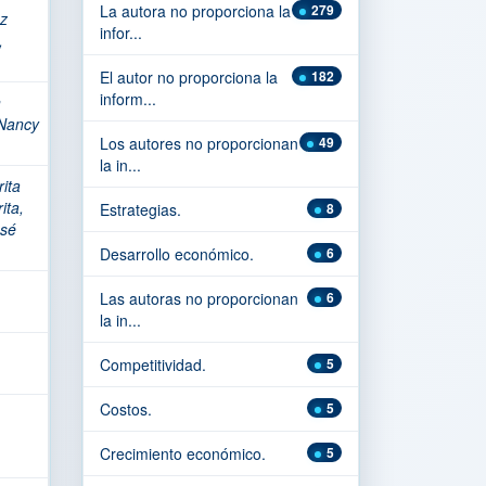
La autora no proporciona la
279
ez
infor...
,
El autor no proporciona la
182
inform...
n
 Nancy
Los autores no proporcionan
49
la in...
ita
ita,
Estrategias.
8
osé
Desarrollo económico.
6
Las autoras no proporcionan
6
la in...
Competitividad.
5
Costos.
5
Crecimiento económico.
5