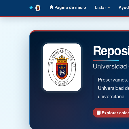
Skip
Página de inicio
Listar
Ayud
navigation
Reposi
Universidad
Preservamos, o
Universidad d
universitaria.
Explorar cole