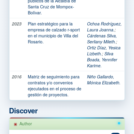
públicos de la Alcaldía de
Santa Cruz de Mompox-
Bolívar.
2023
Plan estratégico para la
Ochoa Rodríguez,
empresa de calzado r-sport
Laura Joanna.
;
en el municipio de Villa del
Cárdenas Silva,
Rosario.
Serliany Mileth.
;
Ortiz Díaz, Yesica
Lizbeth.
;
Silva
Boada, Yennifer
Karime.
2016
Matriz de seguimiento para
Niño Gallardo,
contratos y/o convenios
Mónica Elizabeth.
ejecutados en el proceso de
gestión de proyectos.
Discover
Author