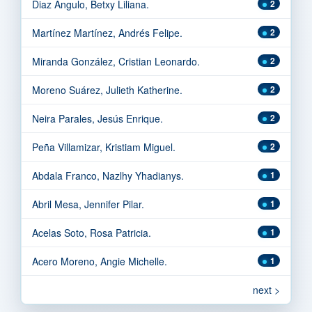
Diaz Angulo, Betxy Liliana.
2
Martínez Martínez, Andrés Felipe.
2
Miranda González, Cristian Leonardo.
2
Moreno Suárez, Julieth Katherine.
2
Neira Parales, Jesús Enrique.
2
Peña Villamizar, Kristiam Miguel.
2
Abdala Franco, Nazlhy Yhadianys.
1
Abril Mesa, Jennifer Pilar.
1
Acelas Soto, Rosa Patricia.
1
Acero Moreno, Angie Michelle.
1
next >