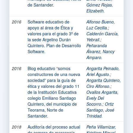
de Santander.
Gómez Rojas,
Elizabeth.
2016
Software educativo de
Alfonso Bueno,
apoyo al área de Ética y
Luz Cecilia.
;
valores para el grado 3º de
Calderón García,
la sede Argelino Durán
Yebrail.
;
Quintero. Plan de Desarrollo
Peñaranda
Software.
Álvarez, Nancy
Amparo.
2016
Blog educativo “somos
Angarita Peinado,
constructores de una nueva
Ariel Agusto.
;
sociedad” para la guía de
Angarita Quintero,
ética y valores del grado 11
Ciro Alfonso.
;
de la Institución Educativa
Ovallos Angarita,
colegio Emiliano Santiago
Evely Del
Quintero, del municipio de
Socorro.
;
Ortiz
Teorama, Norte de
Santiago, José
Santander.
Trinidad.
2018
Auditoría del proceso actual
Peña Villamizar,
de compra de mercancía,
Kristiam Miguel.