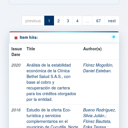
previous
1
2
3
4
...
67
next
Item hits:
Issue
Title
Author(s)
Date
2020
Análisis de la estabilidad
Flórez Mogollón,
económica de la Clínica
Daniel Esteban.
Bethel Salud S.A.S., con
base al cobro y
recuperación de cartera
para los créditos otorgados
por la entidad.
2016
Estudio de la oferta Eco-
Bueno Rodríguez,
turística y servicios
Silvia Julián.
;
complementarios en el
Flórez Bautista,
municipio de Cucutilla, Norte
Erika Teresa.
;