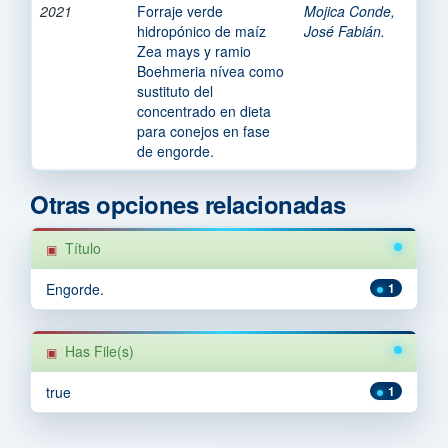
2021
Forraje verde
Mojica Conde,
hidropónico de maíz
José Fabián.
Zea mays y ramio
Boehmeria nívea como
sustituto del
concentrado en dieta
para conejos en fase
de engorde.
Otras opciones relacionadas
Título
Engorde.
1
Has File(s)
true
1