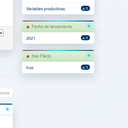
Variables productivas.
1
Fecha de lanzamiento
2021
1
Has File(s)
true
1
uiente