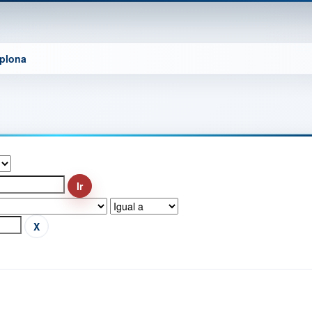
mplona