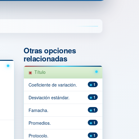
Otras opciones
relacionadas
Título
Coeficiente de variación.
1
Desviación estándar.
1
Famacha.
1
Promedios.
1
Protocolo.
1