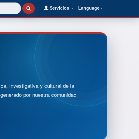
Servicios
Language
, investigativa y cultural de la
o generado por nuestra comunidad