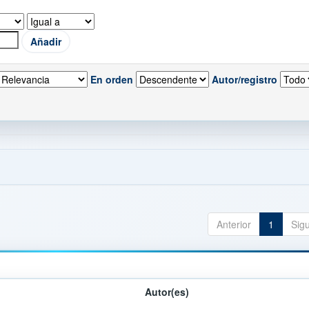
En orden
Autor/registro
Anterior
1
Sig
Autor(es)