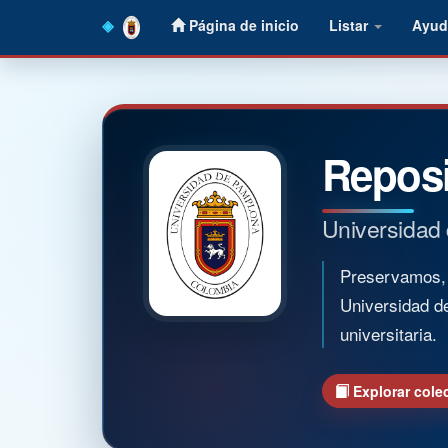
Skip
Página de inicio
Listar
Ayud
navigation
Reposi
Universidad
Preservamos, o
Universidad d
universitaria.
Explorar cole