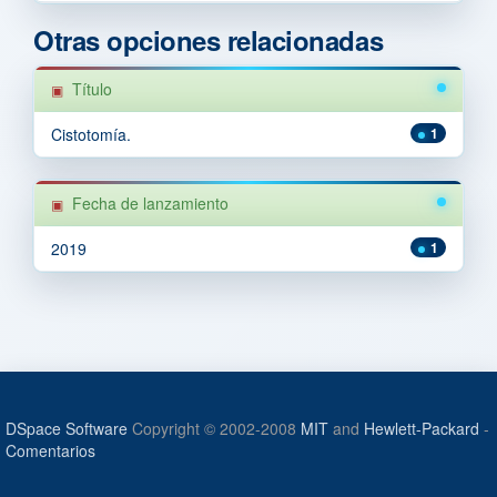
Otras opciones relacionadas
Título
Cistotomía.
1
Fecha de lanzamiento
2019
1
DSpace Software
Copyright © 2002-2008
MIT
and
Hewlett-Packard
-
Comentarios