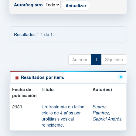
Autor/registro
Resultados 1-1 de 1.
Anterior
1
Siguiente
Resultados por ítem:
Fecha de
Título
Autor(es)
publicación
2020
Uretrostomía en felino
Suarez
criollo de 4 años por
Ramírez,
urolitiasis vesical
Gabriel Andrés.
reincidente.