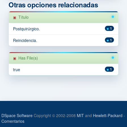
Otras opciones relacionadas
Título
Postquirúrgico.
1
Reincidencia.
1
Has File(s)
true
1
DSpace Software
Copyright © 2002-2008
MIT
and
Hewlett-Packard
-
Comentarios