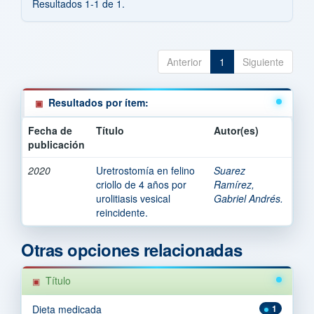
Resultados 1-1 de 1.
Anterior
1
Siguiente
Resultados por ítem:
Fecha de
Título
Autor(es)
publicación
2020
Uretrostomía en felino
Suarez
criollo de 4 años por
Ramírez,
urolitiasis vesical
Gabriel Andrés.
reincidente.
Otras opciones relacionadas
Título
Dieta medicada
1