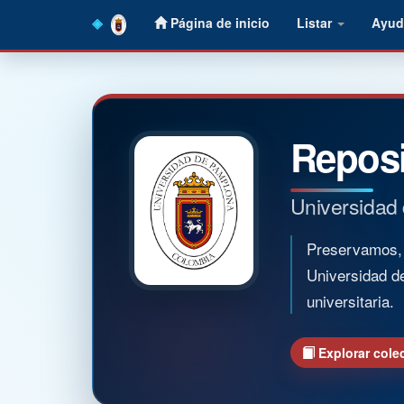
Skip
Página de inicio
Listar
Ayud
navigation
Reposi
Universidad
Preservamos, o
Universidad d
universitaria.
Explorar cole