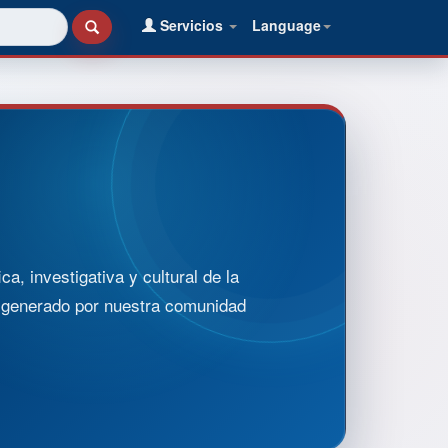
Servicios
Language
, investigativa y cultural de la
o generado por nuestra comunidad