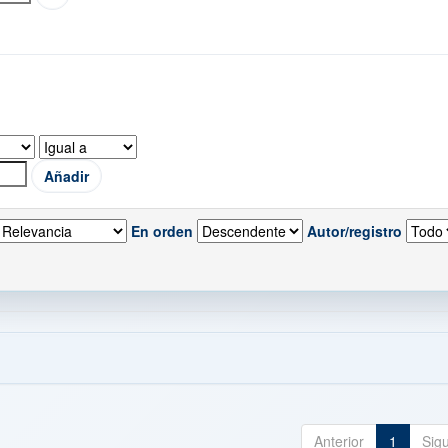
En orden
Autor/registro
Anterior
1
Sig