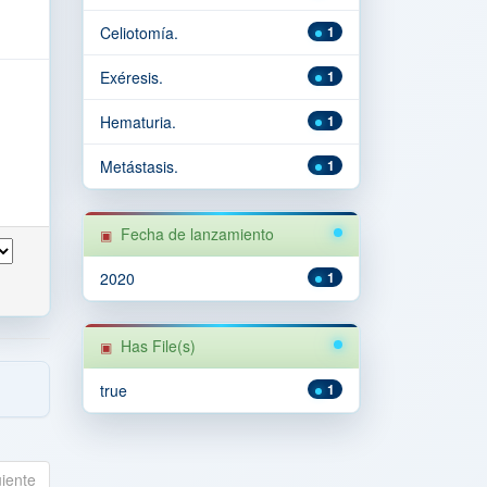
Celiotomía.
1
Exéresis.
1
Hematuria.
1
Metástasis.
1
Fecha de lanzamiento
2020
1
Has File(s)
true
1
uiente