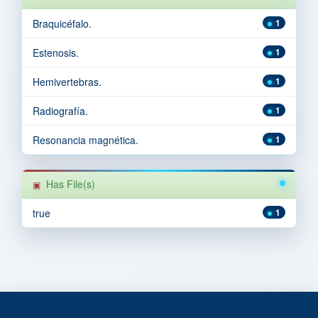
Braquicéfalo.
1
Estenosis.
1
Hemivertebras.
1
Radiografía.
1
Resonancia magnética.
1
Has File(s)
true
1