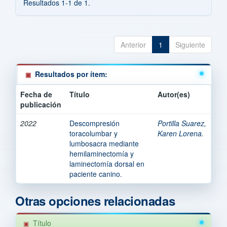
Resultados 1-1 de 1.
Anterior
1
Siguiente
Resultados por ítem:
Fecha de
Título
Autor(es)
publicación
2022
Descompresión
Portilla Suarez,
toracolumbar y
Karen Lorena.
lumbosacra mediante
hemilaminectomía y
laminectomía dorsal en
paciente canino.
Otras opciones relacionadas
Título