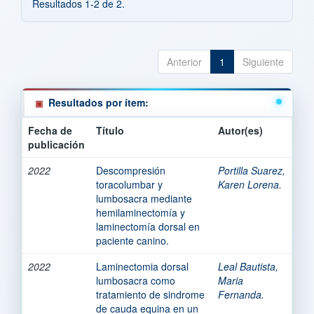
Resultados 1-2 de 2.
Anterior
1
Siguiente
Resultados por ítem:
Fecha de
Título
Autor(es)
publicación
2022
Descompresión
Portilla Suarez,
toracolumbar y
Karen Lorena.
lumbosacra mediante
hemilaminectomía y
laminectomía dorsal en
paciente canino.
2022
Laminectomia dorsal
Leal Bautista,
lumbosacra como
Maria
tratamiento de sindrome
Fernanda.
de cauda equina en un