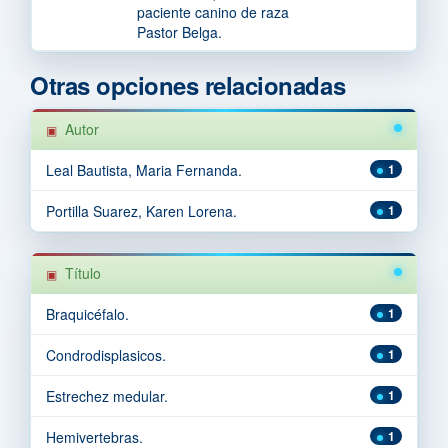
paciente canino de raza
Pastor Belga.
Otras opciones relacionadas
Autor
Leal Bautista, Maria Fernanda.
1
Portilla Suarez, Karen Lorena.
1
Título
Braquicéfalo.
1
Condrodisplasicos.
1
Estrechez medular.
1
Hemivertebras.
1