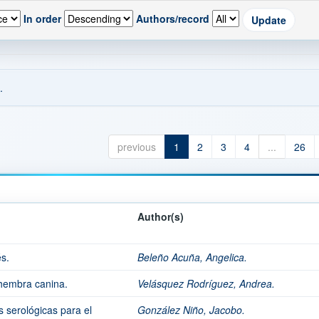
In order
Authors/record
.
previous
1
2
3
4
...
26
Author(s)
és.
Beleño Acuña, Angelica.
n hembra canina.
Velásquez Rodríguez, Andrea.
s serológicas para el
González Niño, Jacobo.