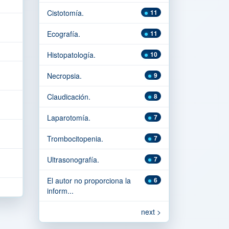
Cistotomía.
11
Ecografía.
11
Histopatología.
10
Necropsia.
9
Claudicación.
8
Laparotomía.
7
Trombocitopenia.
7
Ultrasonografía.
7
El autor no proporciona la
6
inform...
next >