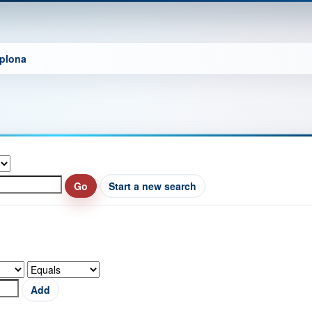
mplona
Start a new search