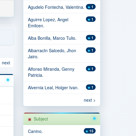
Agudelo Fontecha, Valentina.
1
Aguirre Lopez, Angel
1
Emilcen.
Alba Bonilla, Marco Tulio.
1
AlbarracIn Salcedo, Jhon
1
Jairo.
next
Alfonso Miranda, Genny
1
Patricia.
Alvernia Leal, Holger Ivan.
1
next >
Subject
Canino.
15