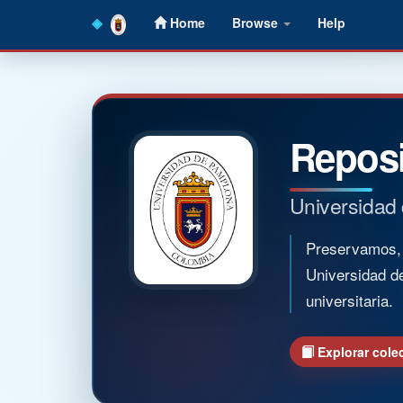
Skip
Home
Browse
Help
navigation
Reposi
Universidad
Preservamos, o
Universidad d
universitaria.
Explorar cole