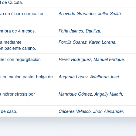
d de Cúcuta.
vo en úlcera corneal en
Acevedo Granados, Jeffer Smith.
hembra de 4 meses.
Peña Jaimes, Danitza.
ra mediante
Portilla Suarez, Karen Lorena.
n paciente canino.
rier con regurgitación
Pérez Rodríguez, Manuel Enrique.
ra en canino pastor belga de
Angarita López, Adalberto José.
a hidronefrosis por
Manrique Gómez, Angelly Milleth.
 de caso.
Cáceres Velasco, Jhon Alexander.