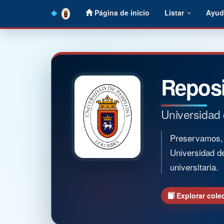
Skip
Página de inicio
Listar
Ayud
navigation
Reposi
Universidad
Preservamos, o
Universidad d
universitaria.
Explorar cole