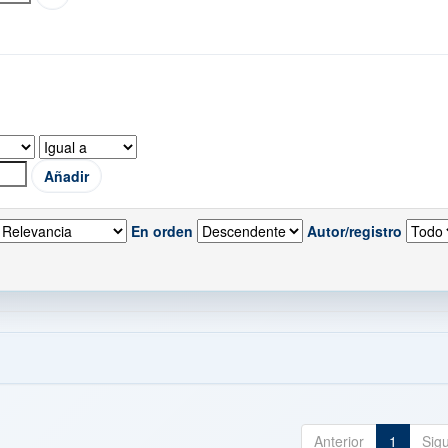
En orden
Autor/registro
Anterior
1
Sig