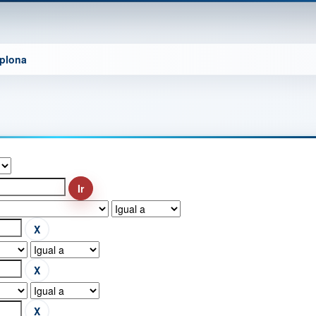
mplona