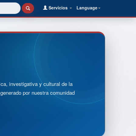
Servicios
Language
, investigativa y cultural de la
o generado por nuestra comunidad