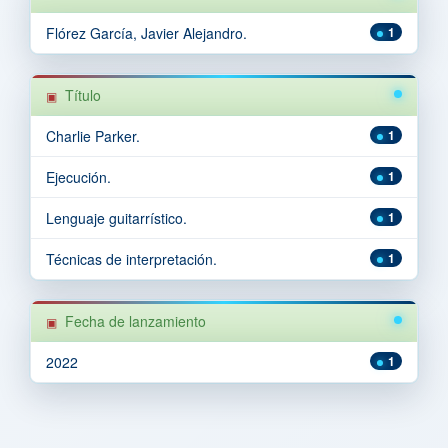
Flórez García, Javier Alejandro.
1
Título
Charlie Parker.
1
Ejecución.
1
Lenguaje guitarrístico.
1
Técnicas de interpretación.
1
Fecha de lanzamiento
2022
1