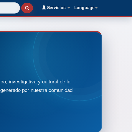
Servicios
Language
, investigativa y cultural de la
o generado por nuestra comunidad