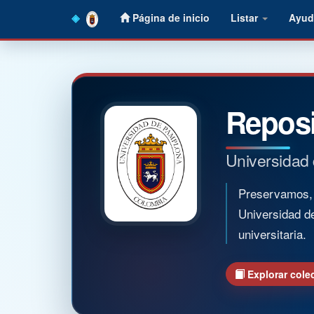
Skip
Página de inicio
Listar
Ayud
navigation
Reposi
Universidad
Preservamos, o
Universidad d
universitaria.
Explorar cole