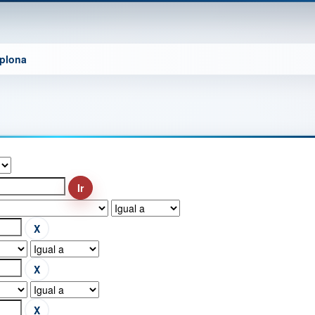
mplona