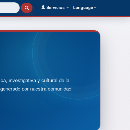
Servicios
Language
, investigativa y cultural de la
o generado por nuestra comunidad