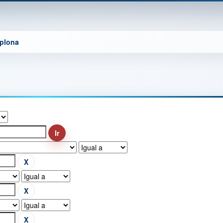
mplona