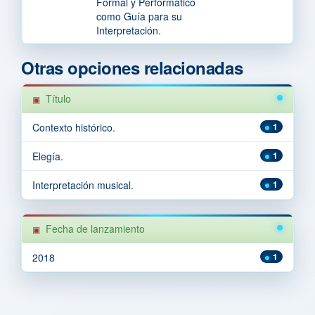
Formal y Performático
como Guía para su
Interpretación.
Otras opciones relacionadas
Título
Contexto histórico.
1
Elegía.
1
Interpretación musical.
1
Fecha de lanzamiento
2018
1