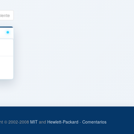
uiente
ht © 2002-2008
MIT
and
Hewlett-Packard
-
Comentarios