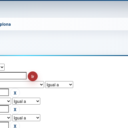
mplona