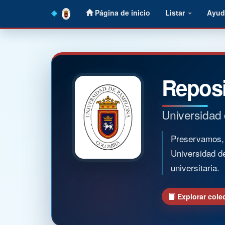
Skip
Página de inicio
Listar
Ayud
navigation
Reposi
Universidad
Preservamos, o
Universidad d
universitaria.
Explorar cole