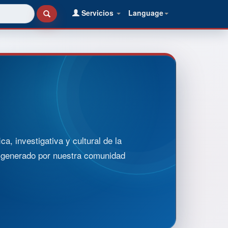
Servicios
Language
, investigativa y cultural de la
o generado por nuestra comunidad