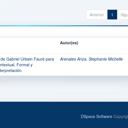
Anterior
1
Sig
Autor(es)
de Gabriel Urbain Fauré para
Arenales Ariza, Stephanie Michelle
ntextual, Formal y
erpretación.
DSpace Software
Copyrig