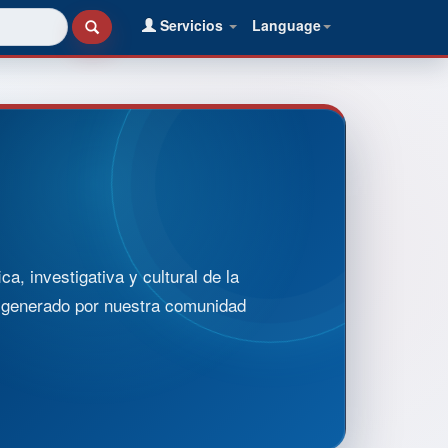
Servicios
Language
, investigativa y cultural de la
o generado por nuestra comunidad