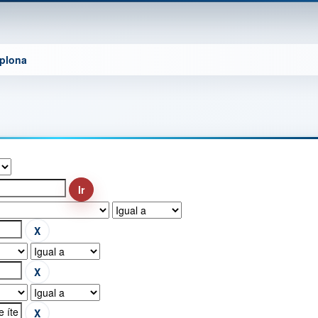
mplona