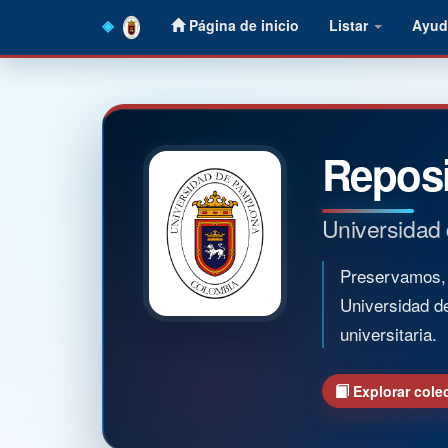
Skip
Página de inicio
Listar
Ayud
navigation
Reposi
Universidad
Preservamos, o
Universidad d
universitaria.
Explorar cole